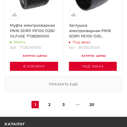
Муфта электросварная
Заглушка
PN16 SDR11 PE100 D250
электросварная PN16
OLFUSE 7728250000
SDR11 PE100 D25
SABFUSE 8033025000
Много
Под заказ
Арт. : 7728250000
Арт. : 8033025000
ЗАПРОС ЦЕНЫ
ЗАПРОС ЦЕНЫ
В КОРЗИНУ
ПОД ЗАКАЗ
ПОКАЗАТЬ ЕЩЕ
1
2
3
20
КАТАЛОГ