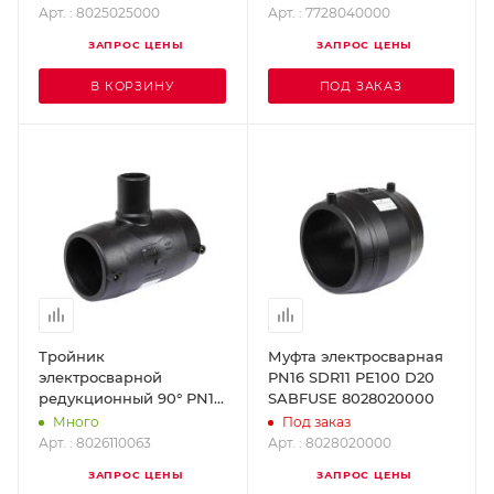
Арт. : 8025025000
Арт. : 7728040000
ЗАПРОС ЦЕНЫ
ЗАПРОС ЦЕНЫ
В КОРЗИНУ
ПОД ЗАКАЗ
Тройник
Муфта электросварная
электросварной
PN16 SDR11 PE100 D20
редукционный 90° PN16
SABFUSE 8028020000
SDR11 PE100 D110x63
Много
Под заказ
SABFUSE 8026110063
Арт. : 8026110063
Арт. : 8028020000
ЗАПРОС ЦЕНЫ
ЗАПРОС ЦЕНЫ