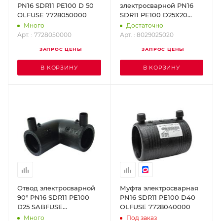
PN16 SDR11 PE100 D 50
электросварной PN16
OLFUSE 7728050000
SDR11 PE100 D25X20
SABFUSE 8029025020
Много
Достаточно
Арт. : 7728050000
Арт. : 8029025020
ЗАПРОС ЦЕНЫ
ЗАПРОС ЦЕНЫ
В КОРЗИНУ
В КОРЗИНУ
Отвод электросварной
Муфта электросварная
90° PN16 SDR11 PE100
PN16 SDR11 PE100 D40
D25 SABFUSE
OLFUSE 7728040000
8025025000
Много
Под заказ