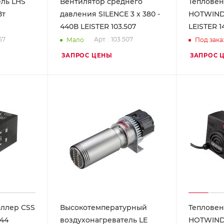
ль LHS
Вентилятор среднего
Тепловен
Вт
давления SILENCE 3 x 380 -
HOTWIND 
440В LEISTER 103.507
LEISTER 1
57
Арт. : 103.507
Мало
Под зака
ЗАПРОС ЦЕНЫ
ЗАПРОС 
ллер CSS
Высокотемпературный
Тепловен
944
воздухонагреватель LE
HOTWIND