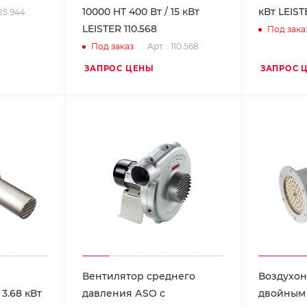
10000 HT 400 Вт / 15 кВт
кВт LEIST
125.944
LEISTER 110.568
Под зака
Арт. : 110.568
Под заказ
ЗАПРОС ЦЕНЫ
ЗАПРОС 
Вентилятор среднего
Воздухон
3.68 кВт
давления АSО с
двойным 