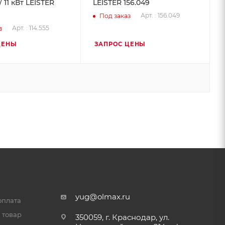
/ 11 кВт LEISTER
LEISTER 156.049
Арт. : 156.049
Под заказ
Арт. : 114.555
з
ЦЕНЫ
ЗАПРОС ЦЕНЫ
yug@olmax.ru
оплата
 товар
350059, г. Краснодар, ул.