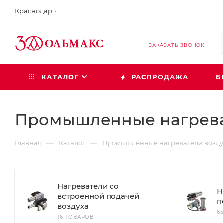
Краснодар
ЗАКАЗАТЬ ЗВОНОК
КАТАЛОГ
РАСПРОДАЖА
Б
Промышленные нагрева
—
—
Главная
Каталог
Промышленные нагреватели возду
Нагреватели со
Н
встроенной подачей
п
воздуха
6
16 ТОВАРОВ