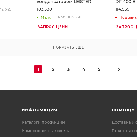
конденсатором LEISTER
DF 400 В 
103.530
114.555
142.645
Арт. : 103.530
Мало
Под зака
ЗАПРОС ЦЕНЫ
ЗАПРОС 
ПОКАЗАТЬ ЕЩЕ
1
2
3
4
5
ИНФОРМАЦИЯ
ПОМОЩЬ
Каталоги продукции
Доставка и 
Компоновочные схемы
Гарантия на