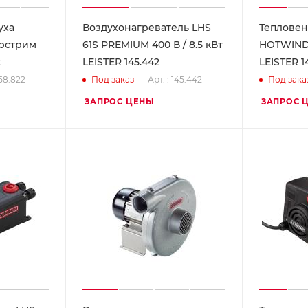
уха
Воздухонагреватель LHS
Тепловен
йрстрим
61S PREMIUM 400 В / 8.5 кВт
HOTWIND 
2
LEISTER 145.442
LEISTER 1
158.822
Арт. : 145.442
Под заказ
Под зака
ЗАПРОС ЦЕНЫ
ЗАПРОС 