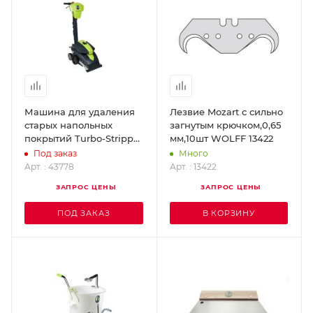
Машина для удаления
Лезвие Mozart с сильно
старых напольных
загнутым крючком,0,65
покрытий Turbo-Stripper
мм,10шт WOLFF 13422
WOLFF 43778
Под заказ
Много
Арт. : 43778
Арт. : 13422
ЗАПРОС ЦЕНЫ
ЗАПРОС ЦЕНЫ
ПОД ЗАКАЗ
В КОРЗИНУ