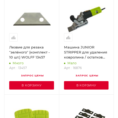
Лезвие для резака
Машина JUNIOR
"зелёного" (комплект -
STRIPPER для удаления
10 шт.) WOLFF 13457
ковролина / остатков
покрытия / обоев /
Много
Мало
WOLFF 16876
Арт. : 13457
Арт. : 16876
ЗАПРОС ЦЕНЫ
ЗАПРОС ЦЕНЫ
В КОРЗИНУ
В КОРЗИНУ