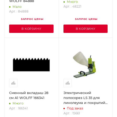
WOLFF 84888
Много
Арт. : 48221
Мало
Арт. : 84888
ЗАПРОС ЦЕНЫ
ЗАПРОС ЦЕНЫ
В КОРЗИНУ
В КОРЗИНУ
Сменный вкладыш 28
Электрический
см A1 WOLFF 166341
полосорез LS 35 для
линолеума и покрытий
Много
из ПВХ (ширина
Арт. : 166341
Под заказ
резания 35 см) WOLFF
Арт. : 15661