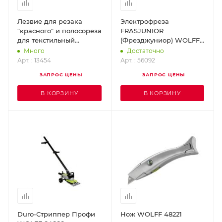
Лезвие для резака
Электрофреза
"красного" и полосореза
FRASJUNIOR
для текстильный
(Фрезджуниор) WOLFF
покрытий (комплект - 10
56092
Много
Достаточно
шт.) WOLFF 13454
Арт. : 13454
Арт. : 56092
ЗАПРОС ЦЕНЫ
ЗАПРОС ЦЕНЫ
В КОРЗИНУ
В КОРЗИНУ
Duro-Стриппер Профи
Нож WOLFF 48221