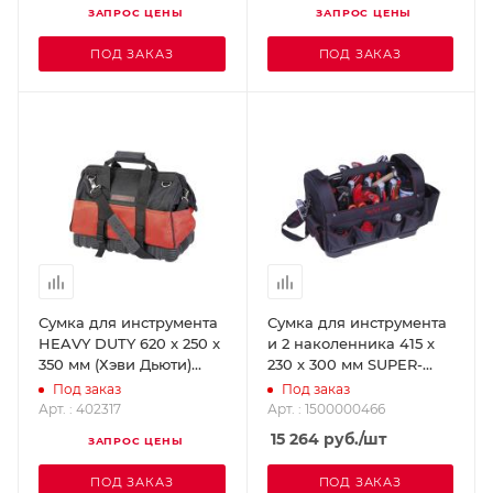
ЗАПРОС ЦЕНЫ
ЗАПРОС ЦЕНЫ
ПОД ЗАКАЗ
ПОД ЗАКАЗ
Сумка для инструмента
Сумка для инструмента
HEAVY DUTY 620 x 250 x
и 2 наколенника 415 х
350 мм (Хэви Дьюти)
230 х 300 мм SUPER-
ROTHENBERGER 402317
EGO 1500000466
Под заказ
Под заказ
Арт. : 402317
Арт. : 1500000466
15 264
руб.
/шт
ЗАПРОС ЦЕНЫ
ПОД ЗАКАЗ
ПОД ЗАКАЗ