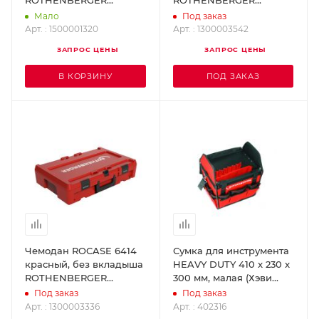
ROTHENBERGER
ROTHENBERGER
1500001320
1300003542
Мало
Под заказ
Арт. : 1500001320
Арт. : 1300003542
ЗАПРОС ЦЕНЫ
ЗАПРОС ЦЕНЫ
В КОРЗИНУ
ПОД ЗАКАЗ
Чемодан ROCASE 6414
Сумка для инструмента
красный, без вкладыша
HEAVY DUTY 410 x 230 x
ROTHENBERGER
300 мм, малая (Хэви
1300003336
Дьюти) ROTHENBERGER
Под заказ
Под заказ
402316
Арт. : 1300003336
Арт. : 402316