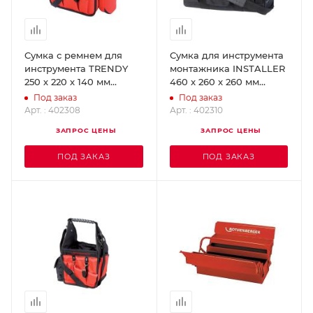
Cумка с ремнем для
Сумка для инструмента
инструмента TRENDY
монтажника INSTALLER
250 х 220 х 140 мм
460 x 260 x 260 мм
(Тренди)
(Инсталер)
Под заказ
Под заказ
ROTHENBERGER 402308
ROTHENBERGER 402310
Арт. : 402308
Арт. : 402310
ЗАПРОС ЦЕНЫ
ЗАПРОС ЦЕНЫ
ПОД ЗАКАЗ
ПОД ЗАКАЗ