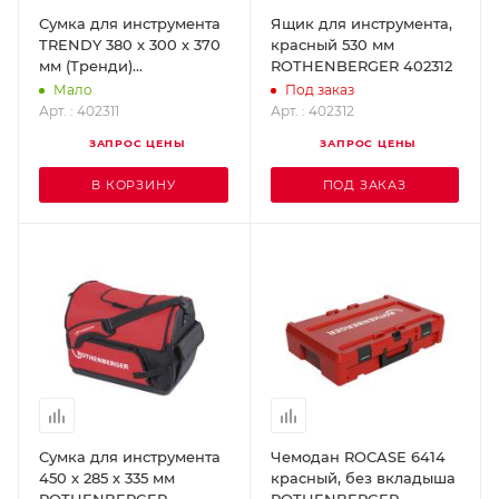
Cумка для инструмента
Ящик для инструмента,
TRENDY 380 х 300 х 370
красный 530 мм
мм (Тренди)
ROTHENBERGER 402312
ROTHENBERGER 402311
Мало
Под заказ
Арт. : 402311
Арт. : 402312
ЗАПРОС ЦЕНЫ
ЗАПРОС ЦЕНЫ
В КОРЗИНУ
ПОД ЗАКАЗ
Cумка для инструмента
Чемодан ROCASE 6414
450 х 285 х 335 мм
красный, без вкладыша