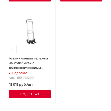
Алюминиевая тележка
на колесиках с
телескопическими
ручками SUPER-EGO
Под заказ
855092200
Арт. : 855092200
11 011
руб.
/шт
ПОД ЗАКАЗ