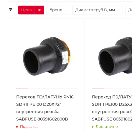
Цена
Бренд
Диаметр труб D, мм
Д
Переход ПЭ/ЛАТУНЬ PN16
Переход ПЭ/ЛАТУ
SDR11 PE100 D20X1/2"
SDR11 PE100 D25X3
внутренняя резьба
внутренняя резь
SABFUSE 80391602000B
SABFUSE 8039160
Под заказ
Достаточно