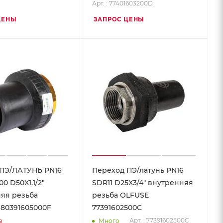
Арт. : 77401603200D
ЦЕНЫ
ЗАПРОС ЦЕНЫ
ПЭ/ЛАТУНЬ PN16
Переход ПЭ/латунь PN16
00 D50X1.1/2"
SDR11 D25X3/4" внутренняя
яя резьба
резьба OLFUSE
80391605000F
77391602500C
Арт. : 77391602500C
з
Много