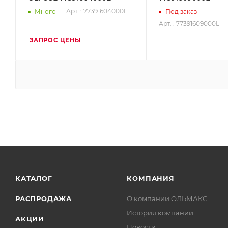
Арт. : 77391604000E
Много
Под заказ
Арт. : 77391609000L
ЗАПРОС ЦЕНЫ
КАТАЛОГ
КОМПАНИЯ
РАСПРОДАЖА
О компании ОЛЬМАКС
История компании
АКЦИИ
Новости