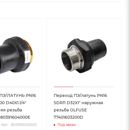
ПЭ/ЛАТУНЬ PN16
Переход ПЭ/латунь PN16
00 D40X1.1/4"
SDR11 D32X1" наружная
яя резьба
резьба OLFUSE
80391604000E
77401603200D
Арт. : 80391604000E
Под заказ