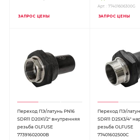
Арт. : 77401606300G
ЗАПРОС ЦЕНЫ
ЗАПРОС ЦЕНЫ
Переход ПЭ/латунь PN16
Переход ПЭ/латун
SDR11 D20X1/2" внутренняя
SDR11 D25X3/4" н
резьба OLFUSE
резьба OLFUSE
77391602000B
77401602500C