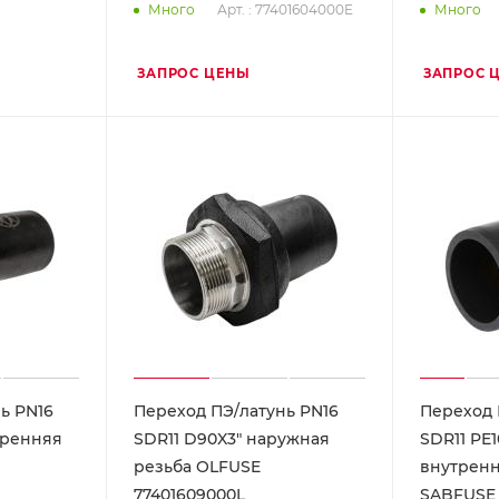
Арт. : 77401604000E
Много
Много
ЗАПРОС ЦЕНЫ
ЗАПРОС 
ь PN16
Переход ПЭ/латунь PN16
Переход 
тренняя
SDR11 D90X3" наружная
SDR11 PE1
резьба OLFUSE
внутренн
77401609000L
SABFUSE 