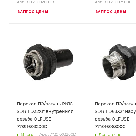
Арт. : 80391602000B
Арт. : 80391602500C
ЗАПРОС ЦЕНЫ
ЗАПРОС ЦЕНЫ
Переход ПЭ/латунь PN16
Переход ПЭ/латун
SDR11 D32X1" внутренняя
SDR11 D63X2" нар
резьба OLFUSE
резьба OLFUSE
77391603200D
77401606300G
Арт. : 77391603200D
Много
Достаточно