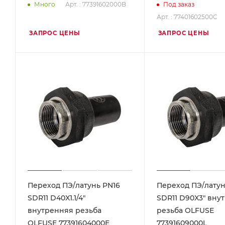
Арт. : 77391602000B
Много
Под заказ
Арт. : 77401602500C
ЗАПРОС ЦЕНЫ
ЗАПРОС ЦЕНЫ
Переход ПЭ/латунь PN16
Переход ПЭ/латун
SDR11 D40X1.1/4"
SDR11 D90X3" вну
внутренняя резьба
резьба OLFUSE
OLFUSE 77391604000E
77391609000L