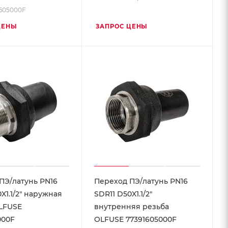
1605000F
ЦЕНЫ
ЗАПРОС ЦЕНЫ
ПЭ/латунь PN16
Переход ПЭ/латунь PN16
X1.1/2" наружная
SDR11 D50X1.1/2"
LFUSE
внутренняя резьба
000F
OLFUSE 77391605000F