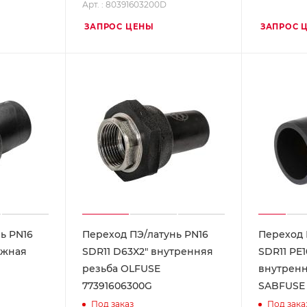
Арт. : 80391603200D
ЗАПРОС ЦЕНЫ
ЗАПРОС 
ь PN16
Переход ПЭ/латунь PN16
Переход 
ужная
SDR11 D63X2" внутренняя
SDR11 PE1
резьба OLFUSE
внутренн
77391606300G
SABFUSE 
Под заказ
Под зака