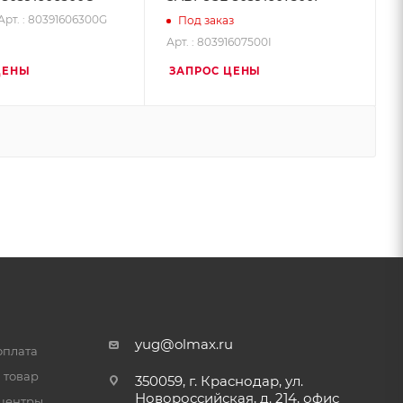
Арт. : 80391606300G
Под заказ
Арт. : 80391607500I
ЦЕНЫ
ЗАПРОС ЦЕНЫ
yug@olmax.ru
оплата
 товар
350059, г. Краснодар, ул.
Новороссийская, д. 214, офис
центры