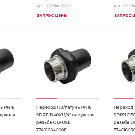
Арт. : 77391606300G
Арт. : 8039
ЗАПРОС ЦЕНЫ
ЗАПРОС 
ь PN16
Переход ПЭ/латунь PN16
Переход 
аружная
SDR11 D40X1.1/4" наружная
SDR11 D50
резьба OLFUSE
резьба O
77401604000E
77401605