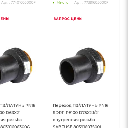
Арт. : 77401605000F
Арт. : 77391605000F
Много
ЦЕНЫ
ЗАПРОС ЦЕНЫ
ПЭ/ЛАТУНЬ PN16
Переход ПЭ/ЛАТУНЬ PN16
00 D63X2"
SDR11 PE100 D75X2.1/2"
яя резьба
внутренняя резьба
80391606300G
SABFUSE 80391607500I