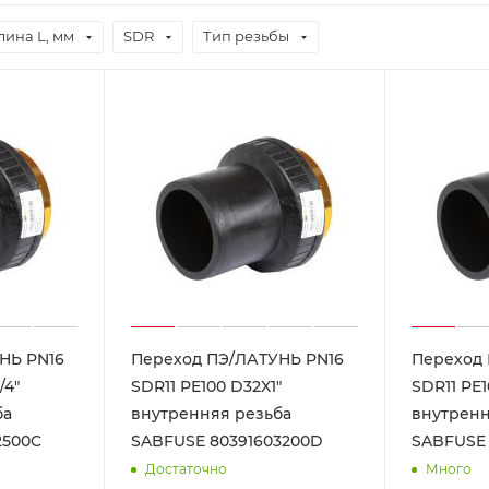
лина L, мм
SDR
Тип резьбы
НЬ PN16
Переход ПЭ/ЛАТУНЬ PN16
Переход 
/4"
SDR11 PE100 D32X1"
SDR11 PE1
ба
внутренняя резьба
внутренн
2500C
SABFUSE 80391603200D
SABFUSE 
Достаточно
Много