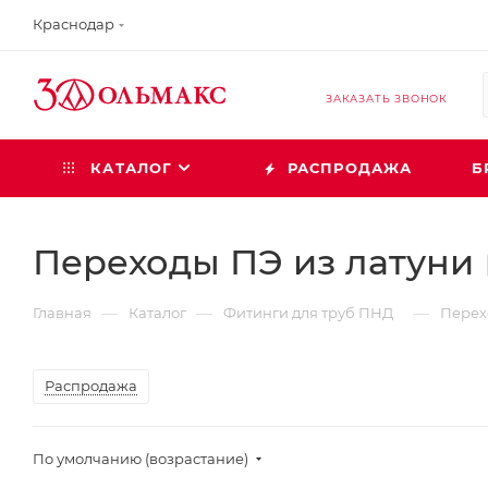
Краснодар
ЗАКАЗАТЬ ЗВОНОК
КАТАЛОГ
РАСПРОДАЖА
Б
Переходы ПЭ из латуни
—
—
—
Главная
Каталог
Фитинги для труб ПНД
Перех
Распродажа
По умолчанию (возрастание)