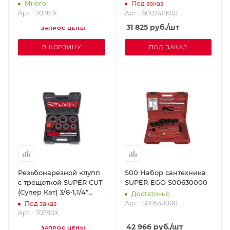
BSPT ROTHENBERGER
1,1/4" BSPT SUPER-EGO
Много
Под заказ
70781X
600240600
Арт. : 70781X
Арт. : 600240600
31 825
руб.
/шт
ЗАПРОС ЦЕНЫ
В КОРЗИНУ
ПОД ЗАКАЗ
Резьбонарезной клупп
S00 Набор сантехника
с трещоткой SUPER CUT
SUPER-EGO S00630000
(Супер Кат) 3/8-1,1/4"
Достаточно
BSPT ROTHENBERGER
Арт. : S00630000
Под заказ
70790X
Арт. : 70790X
42 966
руб.
/шт
ЗАПРОС ЦЕНЫ