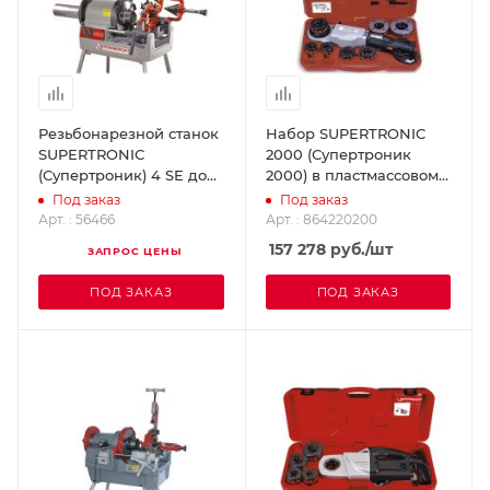
Резьбонарезной станок
Набор SUPERTRONIC
SUPERTRONIС
2000 (Супертроник
(Супертроник) 4 SE до
2000) в пластмассовом
4" с автоматической
чемодане D 1/2 - 2" BSPT
Под заказ
Под заказ
головкой BSPT R/
SUPER-EGO 864220200
Арт. : 56466
Арт. : 864220200
метричес
157 278
руб.
/шт
ЗАПРОС ЦЕНЫ
ROTHENBERGER 56466
ПОД ЗАКАЗ
ПОД ЗАКАЗ