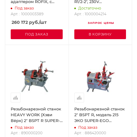
адаптером ROFIX, с
R1/2-2", 230V
литиевым
ROTHENBERGER
Под заказ
Достаточно
аккумулятором D 1/2 - 2".
1000004214
Арт. : 1000003389
Арт. : 1000004214
ROTHENBERGER
260 172
руб.
/шт
ЗАПРОС ЦЕНЫ
1000003389
ПОД ЗАКАЗ
В КОРЗИНУ
Резьбонарезной станок
Резьбонарезной станок
HEAVY WORK (Хэви
2" BSPT R, модель 215
Вёрк) 2" BSPT R SUPER-
ЭКО SUPER-EGO
EGO 890000200
886420000
Под заказ
Под заказ
Арт. : 890000200
Арт. : 886420000