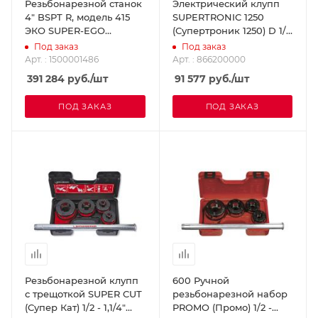
Резьбонарезной станок
Электрический клупп
4" BSPT R, модель 415
SUPERTRONIC 1250
ЭКО SUPER-EGO
(Супертроник 1250) D 1/2
1500001486
- 1,1/4" BSPT SUPER-EGO
Под заказ
Под заказ
866200000
Арт. : 1500001486
Арт. : 866200000
391 284
руб.
/шт
91 577
руб.
/шт
ПОД ЗАКАЗ
ПОД ЗАКАЗ
Резьбонарезной клупп
600 Ручной
с трещоткой SUPER CUT
резьбонарезной набор
(Супер Кат) 1/2 - 1,1/4"
PROMO (Промо) 1/2 -