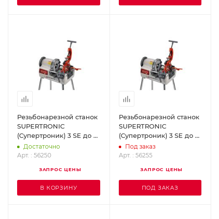
Резьбонарезной станок
Резьбонарезной станок
SUPERTRONIС
SUPERTRONIС
(Супертроник) 3 SE до 3"
(Супертроник) 3 SE до 3"
со стандартной
с автоматической
Достаточно
Под заказ
головкой BSPT R
головкой BSPT R
Арт. : 56250
Арт. : 56255
ROTHENBERGER 56250
ROTHENBERGER 56255
ЗАПРОС ЦЕНЫ
ЗАПРОС ЦЕНЫ
В КОРЗИНУ
ПОД ЗАКАЗ