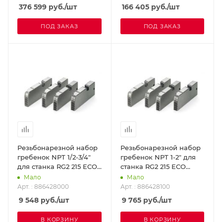
376 599
руб.
/шт
166 405
руб.
/шт
ПОД ЗАКАЗ
ПОД ЗАКАЗ
Резьбонарезной набор
Резьбонарезной набор
гребенок NPT 1/2-3/4"
гребенок NPT 1-2" для
для станка RG2 215 ECO
станка RG2 215 ECO
SUPER-EGO 886428000
SUPER-EGO 886428100
Мало
Мало
Арт. : 886428000
Арт. : 886428100
9 548
руб.
/шт
9 765
руб.
/шт
В КОРЗИНУ
В КОРЗИНУ