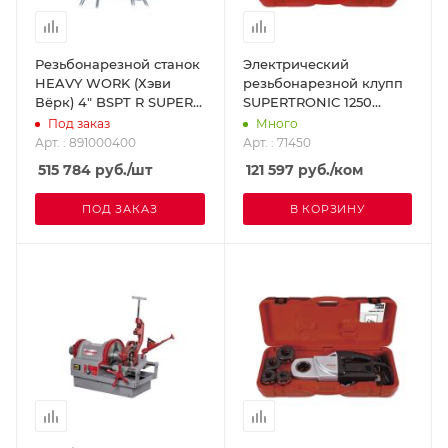
Резьбонарезной станок
Электрический
HEAVY WORK (Хэви
резьбонарезной клупп
Вёрк) 4" BSPT R SUPER-
SUPERTRONIC 1250
EGO 891000400
(Супертроник 1250) D 1/2
Под заказ
Много
- 1,1/4" BSPT
Арт. : 891000400
Арт. : 71450
ROTHENBERGER 71450
515 784
руб.
/шт
121 597
руб.
/ком
ПОД ЗАКАЗ
В КОРЗИНУ