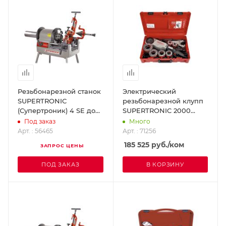
Резьбонарезной станок
Электрический
SUPERTRONIС
резьбонарезной клупп
(Супертроник) 4 SE до
SUPERTRONIC 2000
4" с автоматической
(Супертроник 2000) D
Под заказ
Много
головкой BSPT R
1/2 - 2" ROTHENBERGER
Арт. : 56465
Арт. : 71256
ROTHENBERGER 56465
71256
185 525
руб.
/ком
ЗАПРОС ЦЕНЫ
ПОД ЗАКАЗ
В КОРЗИНУ