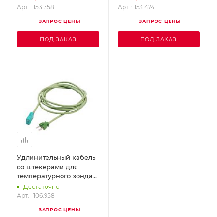
Арт. : 153.358
Арт. : 153.474
ЗАПРОС ЦЕНЫ
ЗАПРОС ЦЕНЫ
ПОД ЗАКАЗ
ПОД ЗАКАЗ
Удлинительный кабель
со штекерами для
температурного зонда
LEISTER 106.958
Достаточно
Арт. : 106.958
ЗАПРОС ЦЕНЫ